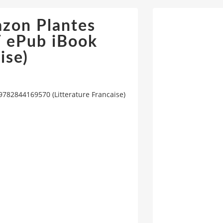
azon Plantes
F ePub iBook
ise)
9782844169570 (Litterature Francaise)
s