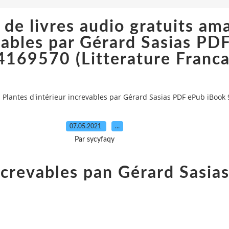
de livres audio gratuits am
evables par Gérard Sasias PD
169570 (Litterature Franca
Plantes d'intérieur increvables par Gérard Sasias PDF ePub iBook 
07.05.2021
…
Par sycyfaqy
increvables pan Gérard Sasia