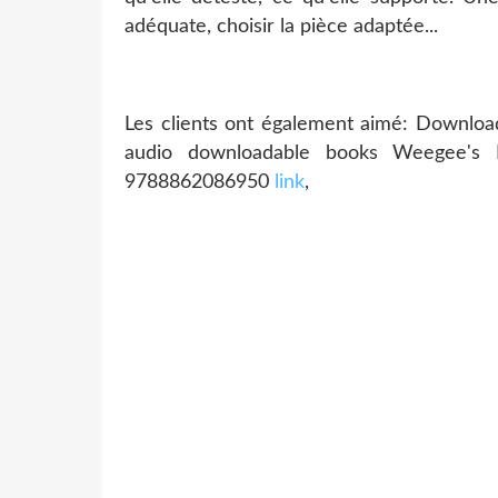
adéquate, choisir la pièce adaptée...
Les clients ont également aimé: Downloa
audio downloadable books Weegee's
9788862086950
link
,