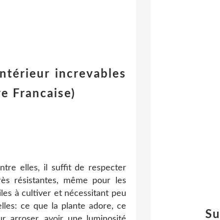
ntérieur increvables
e Francaise)
tre elles, il suffit de respecter
rès résistantes, même pour les
les à cultiver et nécessitant peu
elles: ce que la plante adore, ce
Su
ur arroser, avoir une luminosité