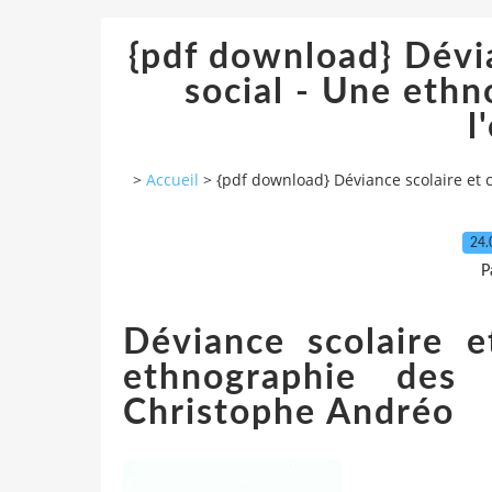
{pdf download} Dévia
social - Une ethn
l
>
Accueil
>
{pdf download} Déviance scolaire et c
24.
P
Déviance scolaire e
ethnographie des 
Christophe Andréo