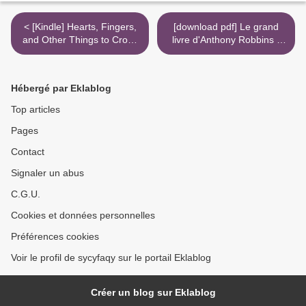
< [Kindle] Hearts, Fingers,
[download pdf] Le grand
and Other Things to Cross
livre d'Anthony Robbins -
download
Pouvoir illimité suivi de Les
onze lois de la réussite >
Hébergé par Eklablog
Top articles
Pages
Contact
Signaler un abus
C.G.U.
Cookies et données personnelles
Préférences cookies
Voir le profil de sycyfaqy sur le portail Eklablog
Créer un blog sur Eklablog