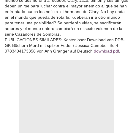
mundo se desmorona alrededor, Clary, Jace, Simon y sus amigos
deben unirse para luchar contra el mayor enemigo al que se han
enfrentado nunca los nefilim: el hermano de Clary. No hay nada
en el mundo que pueda derrotarle; ¿deberán ir a otro mundo
para tener una posibilidad? Se perderán vidas, se sacrificarán
amores y el mundo entero cambiará en el sexto volumen de la
serie Cazadores de Sombras.
PUBLICACIONES SIMILARES: Kostenloser Download von PDB-
GK-Büchern Mord mit spitzer Feder / Jessica Campbell Bd.4
9783404173358 von Ann Granger auf Deutsch
download pdf
,