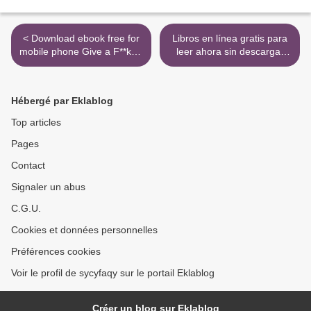
< Download ebook free for
Libros en línea gratis para
mobile phone Give a F**k: A
leer ahora sin descargar
Brief Inventory of Ways in
NUESTRO MUNDO
Which You Can
MUERTO MOBI PDF iBook
en español 9789877121186
Hébergé par Eklablog
>
Top articles
Pages
Contact
Signaler un abus
C.G.U.
Cookies et données personnelles
Préférences cookies
Voir le profil de sycyfaqy sur le portail Eklablog
Créer un blog sur Eklablog