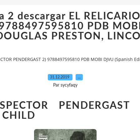
lva 2 descargar EL RELICAR
9788497595810 PDB MOBI 
e DOUGLAS PRESTON, LINC
NSPECTOR PENDERGAST 2) 9788497595810 PDB MOBI DJVU (Spanish E
31.12.2019
…
Par sycyfaqy
INSPECTOR PENDERGAST
 CHILD