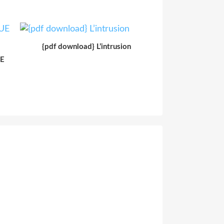
{pdf download} L’intrusion
TE